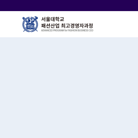
바
로
가
기
메
뉴