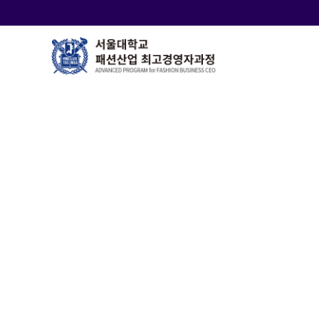
바
로
가
기
메
뉴