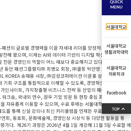
QUICK
MENU
서울대학교
서울대학교
K-패션의 글로벌 경쟁력을 이끌 차세대 리더를 양성하기 위해 ‘패션산
생활과학대학
전해 왔으며, 이제는 AI와 데이터 기반의 디지털 혁신, 글로벌 시
할 전문 경영인의 역할이 어느 때보다 중요해지고 있다. 서울대학
서울대학교
 년 동안 패션그룹형지㈜ 최병오 회장, ㈜콜핑 박만영 회장, ㈜충남섬
의류학과
L KOREA 송재용 사장, ㈜감성코퍼레이션 이윤홍 상무, ㈜BYC 이
와 기회 구조를 통합적으로 이해할 수 있도록, 경영혁신·전략·리더
드 메가인사이트, 가치창출형 비즈니스 전략 등 산업의 패러다임 변화
Facebook
 워크숍, 국내외 연수, 원우 기업 방문 등 현장 중심 프로그램이 운영
을 자유롭게 이용할 수 있으며, 수료 후에는 서울대학교 동문으로
TOP
제도를 통해 신설 강의나 최신 커리큘럼을 언제든 무료로 재수강
 강연회, 동호회, 문화예술제, 경영인상 시상식 등 다양한 활동을 통
. 제26기 과정은 2026년 4월 1일 개강해 11월 5일 수료할 예