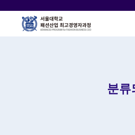
바
로
가
기
메
뉴
분류되지