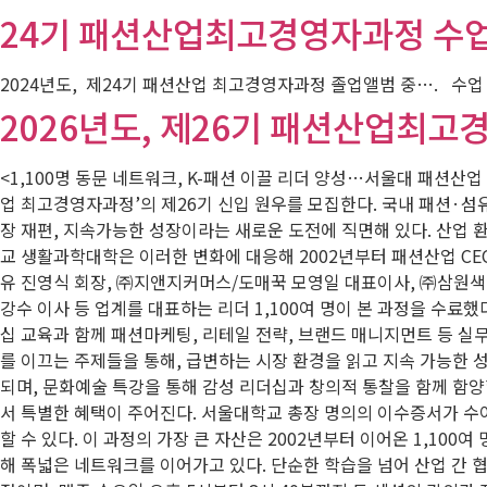
24기 패션산업최고경영자과정 수업 
2024년도, 제24기 패션산업 최고경영자과정 졸업앨범 중…. 수업
2026년도, 제26기 패션산업최
<1,100명 동문 네트워크, K-패션 이끌 리더 양성…서울대 패션
업 최고경영자과정’의 제26기 신입 원우를 모집한다. 국내 패션·섬유
장 재편, 지속가능한 성장이라는 새로운 도전에 직면해 있다. 산업
교 생활과학대학은 이러한 변화에 대응해 2002년부터 패션산업 CE
유 진영식 회장, ㈜지앤지커머스/도매꾹 모영일 대표이사, ㈜삼원색 김
강수 이사 등 업계를 대표하는 리더 1,100여 명이 본 과정을 수
십 교육과 함께 패션마케팅, 리테일 전략, 브랜드 매니지먼트 등 실
를 이끄는 주제들을 통해, 급변하는 시장 환경을 읽고 지속 가능한 성
되며, 문화예술 특강을 통해 감성 리더십과 창의적 통찰을 함께 함
서 특별한 혜택이 주어진다. 서울대학교 총장 명의의 이수증서가 수
할 수 있다. 이 과정의 가장 큰 자산은 2002년부터 이어온 1,10
해 폭넓은 네트워크를 이어가고 있다. 단순한 학습을 넘어 산업 간 협