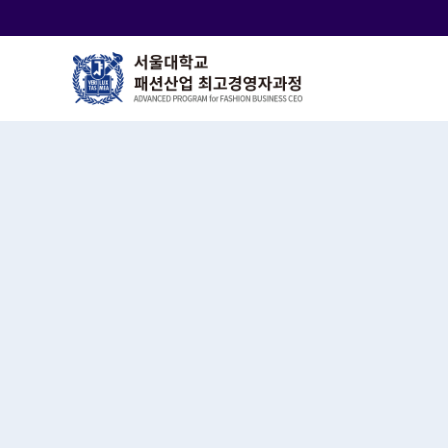
바
로
가
기
메
뉴