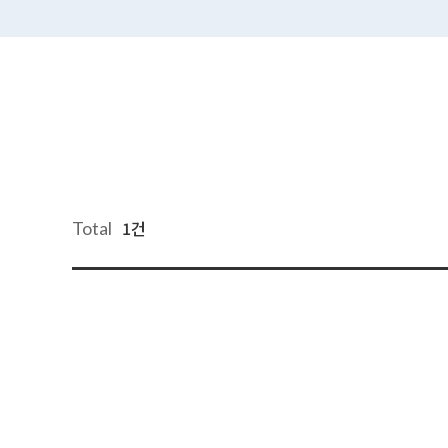
1건
Total