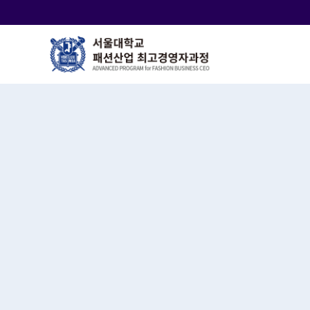
바
로
가
기
메
뉴