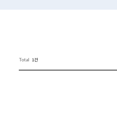
1건
Total